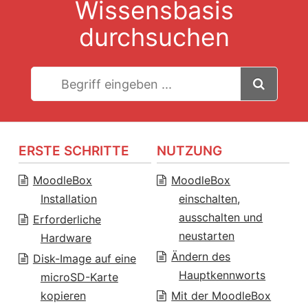
Wissensbasis
durchsuchen
ERSTE SCHRITTE
NUTZUNG
MoodleBox
MoodleBox
Installation
einschalten,
ausschalten und
Erforderliche
neustarten
Hardware
Ändern des
Disk-Image auf eine
Hauptkennworts
microSD-Karte
kopieren
Mit der MoodleBox