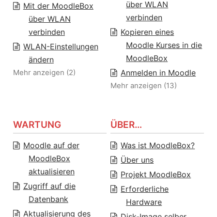
über WLAN
Mit der MoodleBox
verbinden
über WLAN
verbinden
Kopieren eines
Moodle Kurses in die
WLAN-Einstellungen
MoodleBox
ändern
Mehr anzeigen (2)
Anmelden in Moodle
Mehr anzeigen (13)
WARTUNG
ÜBER…
Moodle auf der
Was ist MoodleBox?
MoodleBox
Über uns
aktualisieren
Projekt MoodleBox
Zugriff auf die
Erforderliche
Datenbank
Hardware
Aktualisierung des
Disk-Image selber