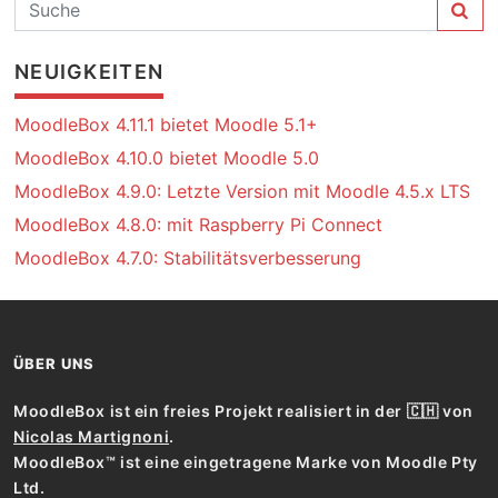
NEUIGKEITEN
MoodleBox 4.11.1 bietet Moodle 5.1+
MoodleBox 4.10.0 bietet Moodle 5.0
MoodleBox 4.9.0: Letzte Version mit Moodle 4.5.x LTS
MoodleBox 4.8.0: mit Raspberry Pi Connect
MoodleBox 4.7.0: Stabilitätsverbesserung
ÜBER UNS
MoodleBox ist ein freies Projekt realisiert in der 🇨🇭 von
Nicolas Martignoni
.
MoodleBox™ ist eine eingetragene Marke von Moodle Pty
Ltd.