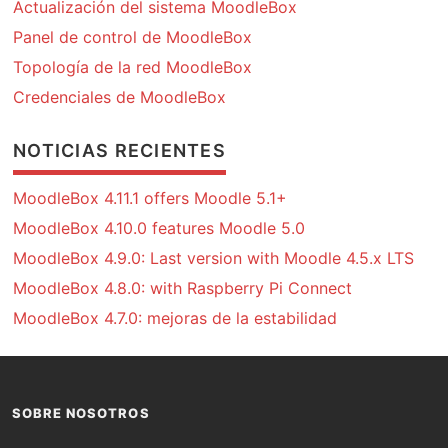
Actualización del sistema MoodleBox
Panel de control de MoodleBox
Topología de la red MoodleBox
Credenciales de MoodleBox
NOTICIAS RECIENTES
MoodleBox 4.11.1 offers Moodle 5.1+
MoodleBox 4.10.0 features Moodle 5.0
MoodleBox 4.9.0: Last version with Moodle 4.5.x LTS
MoodleBox 4.8.0: with Raspberry Pi Connect
MoodleBox 4.7.0: mejoras de la estabilidad
SOBRE NOSOTROS