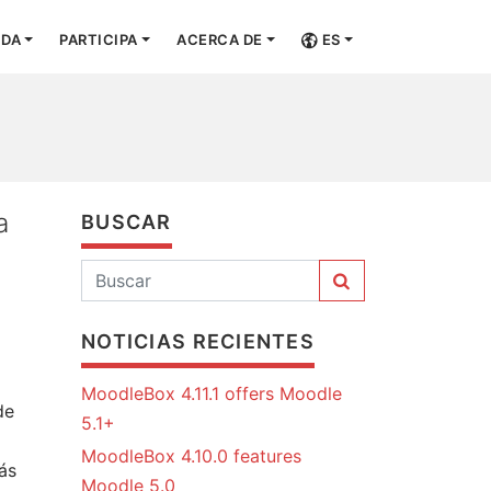
UDA
PARTICIPA
ACERCA DE
ES
a
BUSCAR
NOTICIAS RECIENTES
MoodleBox 4.11.1 offers Moodle
de
5.1+
MoodleBox 4.10.0 features
ás
Moodle 5.0