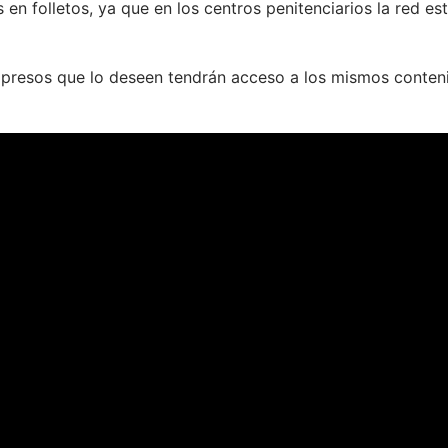
 en folletos, ya que en los centros penitenciarios la red es
s presos que lo deseen tendrán acceso a los mismos conten