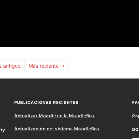
 antiguo
Más reciente →
PUBLICACIONES RECIENTES
FA
Actualizar Moodle en la MoodleBox
Pr
Actualización del sistema MoodleBox
DO
Pty