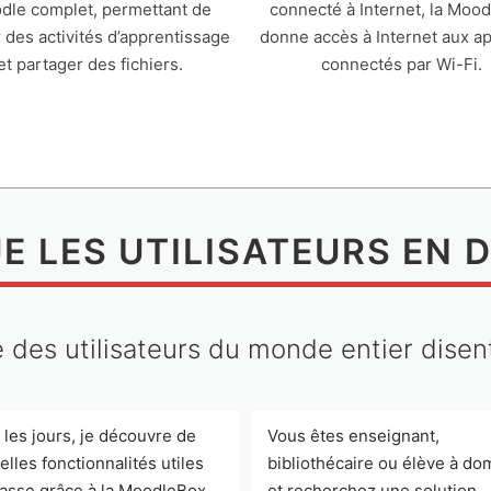
dle complet, permettant de
connecté à Internet, la Moo
r des activités d’apprentissage
donne accès à Internet aux ap
et partager des fichiers.
connectés par Wi-Fi.
E LES UTILISATEURS EN 
des utilisateurs du monde entier dise
 les jours, je découvre de
Vous êtes enseignant,
lles fonctionnalités utiles
bibliothécaire ou élève à dom
lasse grâce à la MoodleBox.
et recherchez une solution