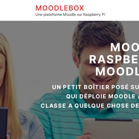
MOODLEBOX
Une plateforme Moodle sur Raspberry Pi
MoodleBox - Aller à la page d'accueil
PETIT, POLY
ET AUT
PAS BESOIN 
PAS BESOIN DE RÉSEAU CÂB
AUCUNE INFRASTRUCTURE 