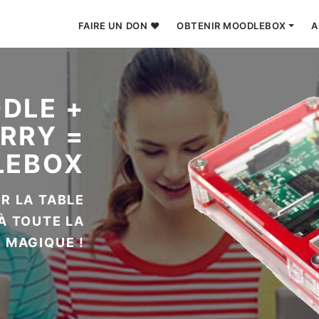
FAIRE UN DON ❤
OBTENIR MOODLEBOX
A
VALENT
ONOME
D'INTERNET
LÉ OU SANS
FILS
NÉCESSAIRE