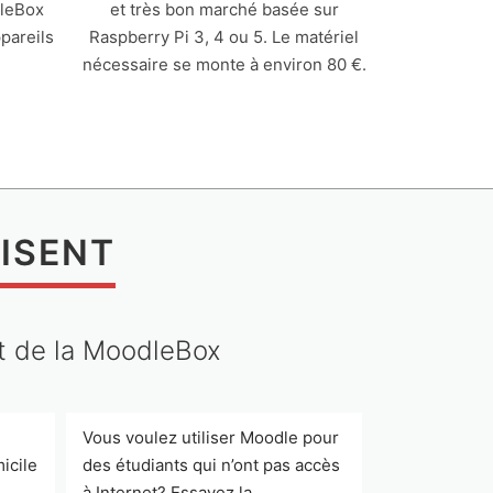
dleBox
et très bon marché basée sur
pareils
Raspberry Pi 3, 4 ou 5. Le matériel
nécessaire se monte à environ 80 €.
DISENT
nt de la MoodleBox
Vous voulez utiliser Moodle pour
Ma tête explos
icile
des étudiants qui n’ont pas accès
qui devienne
à Internet? Essayez la
possibles av