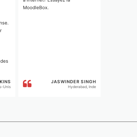
MoodleBox.
nse.
r
 des
res.
KINS
JASWINDER SINGH
UN P
s-Unis
Hyderabad, Inde