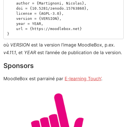
    author = {Martignoni, Nicolas},

    doi = {10.5281/zenodo.15763860},

    license = {AGPL-3.0},

    version = {VERSION},

    year = YEAR,

    url = {https://moodlebox.net}

où
VERSION
est la version l’image MoodleBox, p.ex.
v4.11.1
, et
YEAR
est l’année de publication de la version.
Sponsors
MoodleBox est parrainé par
E-learning Touch’
.