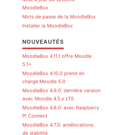
MoodleBox
Mots de passe de la MoodleBox
Installer la MoodleBox
NOUVEAUTÉS
MoodleBox 4.11.1 offre Moodle
5.1+
MoodleBox 4.10.0 prend en
charge Moodle 5.0
MoodleBox 4.9.0: dernière version
avec Moodle 4.5.x LTS
MoodleBox 4.8.0: avec Raspberry
Pi Connect
MoodleBox 4.7.0: améliorations
de stabilité